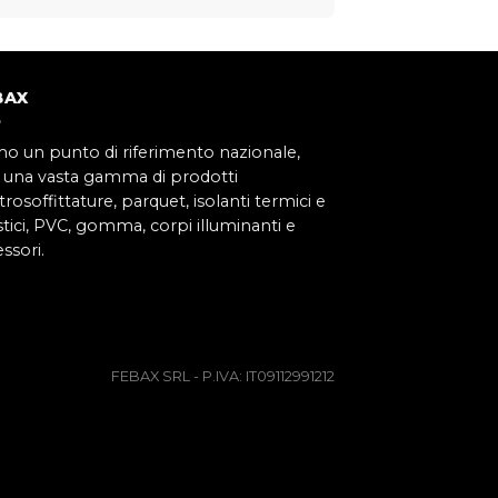
BAX
mo un punto di riferimento nazionale,
 una vasta gamma di prodotti
rosoffittature, parquet, isolanti termici e
tici, PVC, gomma, corpi illuminanti e
ssori.
FEBAX SRL - P.IVA: IT09112991212