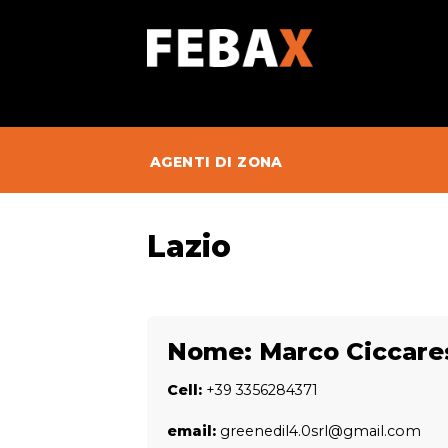
Skip
to
content
AGENTI DI ZONA
Lazio
Nome:
Marco Ciccare
Cell:
+39 3356284371
email:
greenedil4.0srl@gmail.com