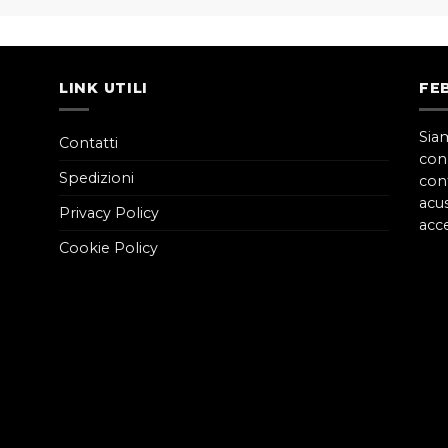
LINK UTILI
FE
Sia
Contatti
con
Spedizioni
cont
acus
Privacy Policy
acce
Cookie Policy