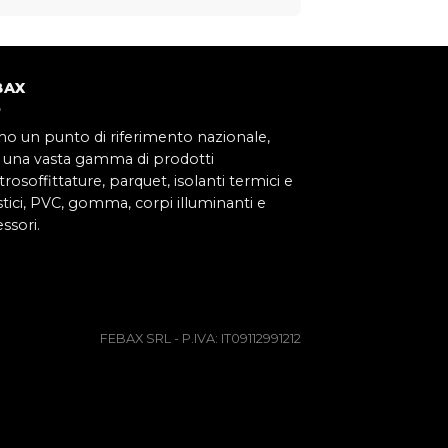
BAX
mo un punto di riferimento nazionale,
 una vasta gamma di prodotti
rosoffittature, parquet, isolanti termici e
tici, PVC, gomma, corpi illuminanti e
ssori.
FEBAX SRL - P.IVA: IT09112991212