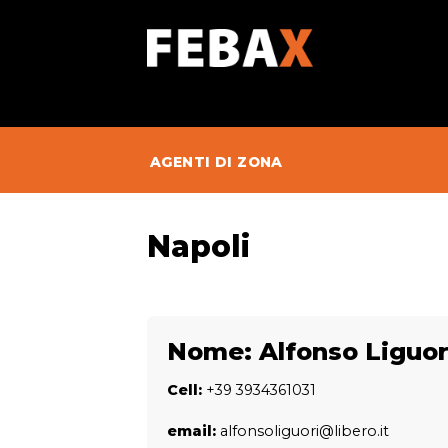
Skip
to
content
AGENTI DI ZONA
Napoli
Nome:
Alfonso Liguor
Cell:
+39 3934361031
email:
alfonsoliguori@libero.it