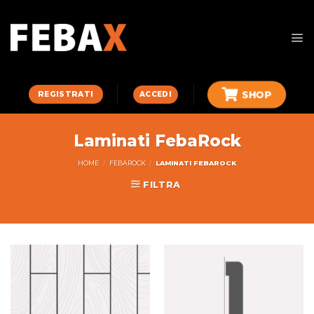
Skip
to
content
SHOP
ACCEDI
REGISTRATI
Laminati FebaRock
HOME
/
FEBAROCK
/
LAMINATI FEBAROCK
FILTRA