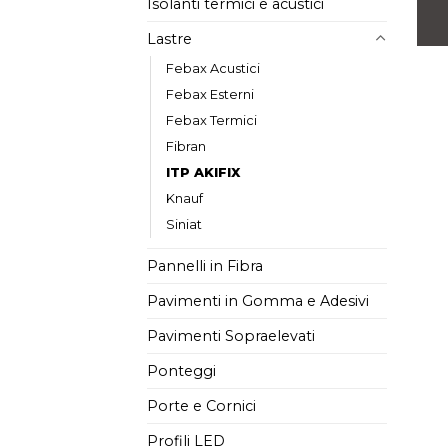
Isolanti termici e acustici
Lastre
Febax Acustici
Febax Esterni
Febax Termici
Fibran
ITP AKIFIX
Knauf
Siniat
Pannelli in Fibra
Pavimenti in Gomma e Adesivi
Pavimenti Sopraelevati
Ponteggi
Porte e Cornici
Profili LED