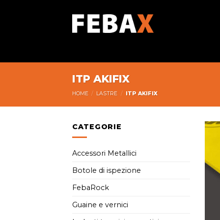
Skip
to
content
ITP AKIFIX
HOME
/
LASTRE
/
ITP AKIFIX
CATEGORIE
Accessori Metallici
Botole di ispezione
FebaRock
Guaine e vernici