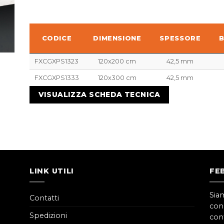
CODICE
DIMENSIONE
SPESSORE
CODICE
DIMENSIONE
SPESSORE
FXCGXPS1323
120x200 cm
42,5 mm
FXCGXPS1333
120x300 cm
42,5 mm
VISUALIZZA SCHEDA TECNICA
LINK UTILI
FE
Sia
Contatti
con
Spedizioni
cont